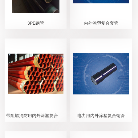
3PE钢管
内外涂塑复合套管
带阻燃消防用内外涂塑复合钢管
电力用内外涂塑复合钢管