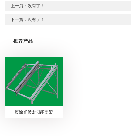
上一篇：没有了！
下一篇：没有了！
推荐产品
喷涂光伏太阳能支架