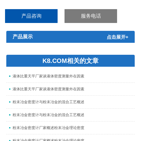
工、电子电气、船舶、军工、航空航天等领域。...
产品咨询
服务电话
产品展示
点击展开+
K8.COM相关的文章
液体比重天平厂家谈液体密度测量外在因素
液体比重天平厂家谈液体密度测量外在因素
粉末冶金密度计与粉末冶金的混合工艺概述
粉末冶金密度计与粉末冶金的混合工艺概述
粉末冶金密度计厂家概述粉末冶金理论密度
粉末冶金密度计厂家概述粉末冶金理论密度