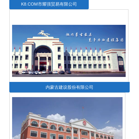
K8.COM市耀强贸易有限公司
...
内蒙古建设股份有限公司
...