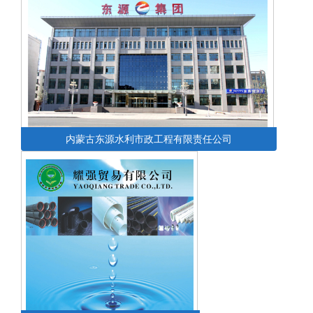
内蒙古东源水利市政工程有限责任公司
...