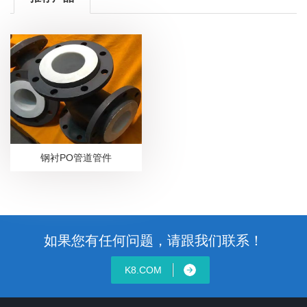
钢衬PO管道管件
如果您有任何问题，请跟我们联系！
K8.COM