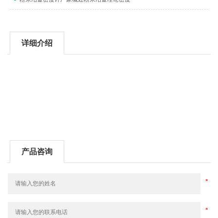
详细介绍
产品咨询