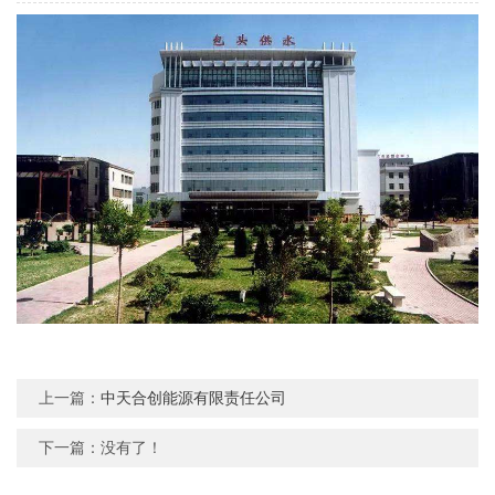
上一篇：
中天合创能源有限责任公司
下一篇：没有了！